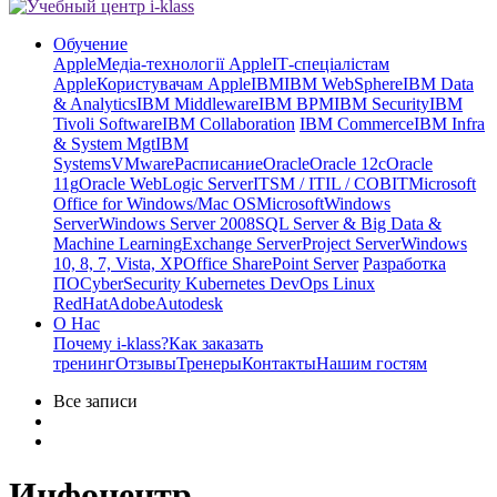
Обучение
Apple
Медіа-технології Apple
ІТ-спеціалістам
Apple
Користувачам Apple
IBM
IBM WebSphere
IBM Data
& Analytics
IBM Middleware
IBM BPM
IBM Security
IBM
Tivoli Software
IBM Collaboration
IBM Commerce
IBM Infra
& System Mgt
IBM
Systems
VMware
Расписание
Oracle
Oracle 12c
Oracle
11g
Oracle WebLogic Server
ITSM / ITIL / COBIT
Microsoft
Office for Windows/Mac OS
Microsoft
Windows
Server
Windows Server 2008
SQL Server & Big Data &
Machine Learning
Exchange Server
Project Server
Windows
10, 8, 7, Vista, XP
Office SharePoint Server
Разработка
ПО
CyberSecurity Kubernetes DevOps Linux
RedHat
Adobe
Autodesk
О Нас
Почему i-klass?
Как заказать
тренинг
Отзывы
Тренеры
Контакты
Нашим гостям
Все записи
Инфоцентр