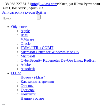
+ 38 068 227 51 51
info@i-klass.com
г.Киев, ул.Шота Руставели
39/41, 8-й этаж , офис 803
Записаться на курсы
|
Войти
Обучение
Apple
IBM
VMware
Oracle
ITSM / ITIL / COBIT
Microsoft Office for Windows/Mac OS
Microsoft
CyberSecurity Kubernetes DevOps Linux RedHat
Adobe
Autodesk
О Нас
Почему i-klass?
Как заказать тренинг
Отзывы
Тренеры
Контакты
Нашим гостям