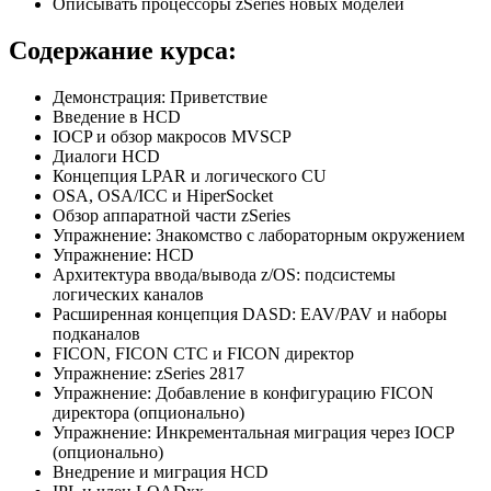
Описывать процессоры zSeries новых моделей
Содержание курса:
Демонстрация: Приветствие
Введение в HCD
IOCP и обзор макросов MVSCP
Диалоги HCD
Концепция LPAR и логического CU
OSA, OSA/ICC и HiperSocket
Обзор аппаратной части zSeries
Упражнение: Знакомство с лабораторным окружением
Упражнение: HCD
Архитектура ввода/вывода z/OS: подсистемы
логических каналов
Расширенная концепция DASD: EAV/PAV и наборы
подканалов
FICON, FICON CTC и FICON директор
Упражнение: zSeries 2817
Упражнение: Добавление в конфигурацию FICON
директора (опционально)
Упражнение: Инкрементальная миграция через IOCP
(опционально)
Внедрение и миграция HCD