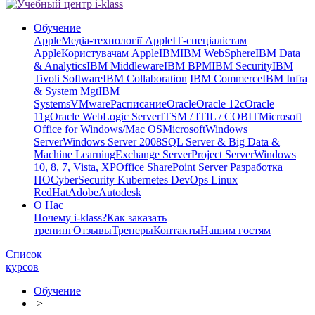
Обучение
Apple
Медіа-технології Apple
ІТ-спеціалістам
Apple
Користувачам Apple
IBM
IBM WebSphere
IBM Data
& Analytics
IBM Middleware
IBM BPM
IBM Security
IBM
Tivoli Software
IBM Collaboration
IBM Commerce
IBM Infra
& System Mgt
IBM
Systems
VMware
Расписание
Oracle
Oracle 12c
Oracle
11g
Oracle WebLogic Server
ITSM / ITIL / COBIT
Microsoft
Office for Windows/Mac OS
Microsoft
Windows
Server
Windows Server 2008
SQL Server & Big Data &
Machine Learning
Exchange Server
Project Server
Windows
10, 8, 7, Vista, XP
Office SharePoint Server
Разработка
ПО
CyberSecurity Kubernetes DevOps Linux
RedHat
Adobe
Autodesk
О Нас
Почему i-klass?
Как заказать
тренинг
Отзывы
Тренеры
Контакты
Нашим гостям
Список
курсов
Обучение
>