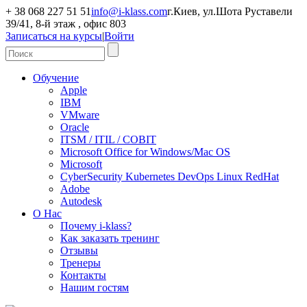
+ 38 068 227 51 51
info@i-klass.com
г.Киев, ул.Шота Руставели
39/41, 8-й этаж , офис 803
Записаться на курсы
|
Войти
Обучение
Apple
IBM
VMware
Oracle
ITSM / ITIL / COBIT
Microsoft Office for Windows/Mac OS
Microsoft
CyberSecurity Kubernetes DevOps Linux RedHat
Adobe
Autodesk
О Нас
Почему i-klass?
Как заказать тренинг
Отзывы
Тренеры
Контакты
Нашим гостям