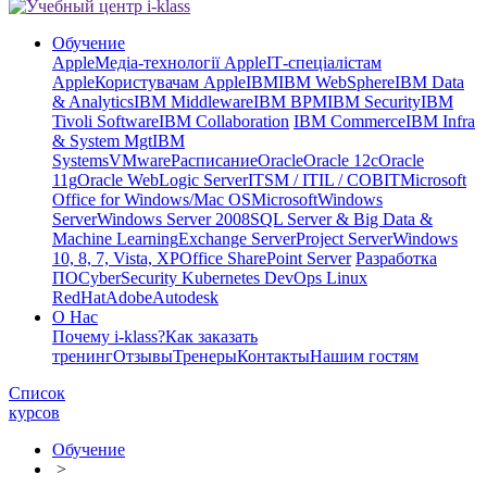
Обучение
Apple
Медіа-технології Apple
ІТ-спеціалістам
Apple
Користувачам Apple
IBM
IBM WebSphere
IBM Data
& Analytics
IBM Middleware
IBM BPM
IBM Security
IBM
Tivoli Software
IBM Collaboration
IBM Commerce
IBM Infra
& System Mgt
IBM
Systems
VMware
Расписание
Oracle
Oracle 12c
Oracle
11g
Oracle WebLogic Server
ITSM / ITIL / COBIT
Microsoft
Office for Windows/Mac OS
Microsoft
Windows
Server
Windows Server 2008
SQL Server & Big Data &
Machine Learning
Exchange Server
Project Server
Windows
10, 8, 7, Vista, XP
Office SharePoint Server
Разработка
ПО
CyberSecurity Kubernetes DevOps Linux
RedHat
Adobe
Autodesk
О Нас
Почему i-klass?
Как заказать
тренинг
Отзывы
Тренеры
Контакты
Нашим гостям
Список
курсов
Обучение
>