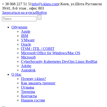
+ 38 068 227 51 51
info@i-klass.com
г.Киев, ул.Шота Руставели
39/41, 8-й этаж , офис 803
Записаться на курсы
|
Войти
Обучение
Apple
IBM
VMware
Oracle
ITSM / ITIL / COBIT
Microsoft Office for Windows/Mac OS
Microsoft
CyberSecurity Kubernetes DevOps Linux RedHat
Adobe
Autodesk
О Нас
Почему i-klass?
Как заказать тренинг
Отзывы
Тренеры
Контакты
Нашим гостям