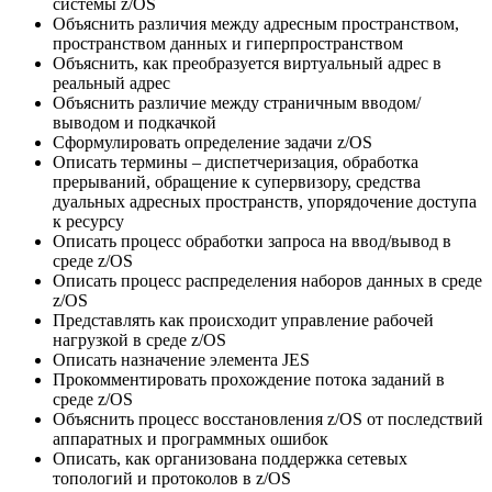
системы z/OS
Объяснить различия между адресным пространством,
пространством данных и гиперпространством
Объяснить, как преобразуется виртуальный адрес в
реальный адрес
Объяснить различие между страничным вводом/
выводом и подкачкой
Сформулировать определение задачи z/OS
Описать термины – диспетчеризация, обработка
прерываний, обращение к супервизору, средства
дуальных адресных пространств, упорядочение доступа
к ресурсу
Описать процесс обработки запроса на ввод/вывод в
среде z/OS
Описать процесс распределения наборов данных в среде
z/OS
Представлять как происходит управление рабочей
нагрузкой в среде z/OS
Описать назначение элемента JES
Прокомментировать прохождение потока заданий в
среде z/OS
Объяснить процесс восстановления z/OS от последствий
аппаратных и программных ошибок
Описать, как организована поддержка сетевых
топологий и протоколов в z/OS