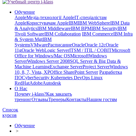
Обучение
Apple
Медіа-технології Apple
ІТ-спеціалістам
Apple
Користувачам Apple
IBM
IBM WebSphere
IBM Data
& Analytics
IBM Middleware
IBM BPM
IBM Security
IBM
Tivoli Software
IBM Collaboration
IBM Commerce
IBM Infra
& System Mgt
IBM
Systems
VMware
Расписание
Oracle
Oracle 12c
Oracle
11g
Oracle WebLogic Server
ITSM / ITIL / COBIT
Microsoft
Office for Windows/Mac OS
Microsoft
Windows
Server
Windows Server 2008
SQL Server & Big Data &
Machine Learning
Exchange Server
Project Server
Windows
10, 8, 7, Vista, XP
Office SharePoint Server
Разработка
ПО
CyberSecurity Kubernetes DevOps Linux
RedHat
Adobe
Autodesk
О Нас
Почему i-klass?
Как заказать
тренинг
Отзывы
Тренеры
Контакты
Нашим гостям
Список
курсов
Обучение
>