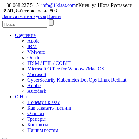
+ 38 068 227 51 51
info@i-klass.com
г.Киев, ул.Шота Руставели
39/41, 8-й этаж , офис 803
Записаться на курсы
|
Войти
Обучение
Apple
IBM
VMware
Oracle
ITSM / ITIL / COBIT
Microsoft Office for Windows/Mac OS
Microsoft
CyberSecurity Kubernetes DevOps Linux RedHat
Adobe
Autodesk
О Нас
Почему i-klass?
Как заказать тренинг
Отзывы
Тренеры
Контакты
Нашим гостям