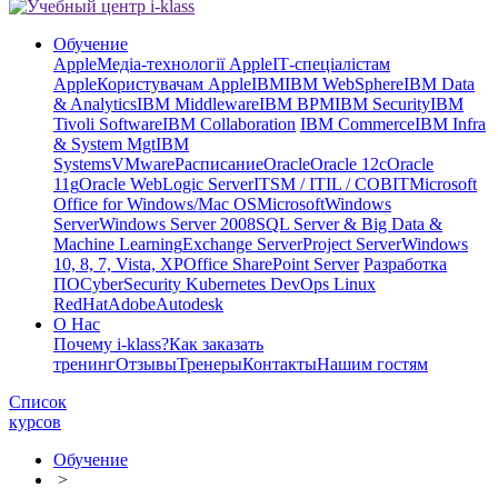
Обучение
Apple
Медіа-технології Apple
ІТ-спеціалістам
Apple
Користувачам Apple
IBM
IBM WebSphere
IBM Data
& Analytics
IBM Middleware
IBM BPM
IBM Security
IBM
Tivoli Software
IBM Collaboration
IBM Commerce
IBM Infra
& System Mgt
IBM
Systems
VMware
Расписание
Oracle
Oracle 12c
Oracle
11g
Oracle WebLogic Server
ITSM / ITIL / COBIT
Microsoft
Office for Windows/Mac OS
Microsoft
Windows
Server
Windows Server 2008
SQL Server & Big Data &
Machine Learning
Exchange Server
Project Server
Windows
10, 8, 7, Vista, XP
Office SharePoint Server
Разработка
ПО
CyberSecurity Kubernetes DevOps Linux
RedHat
Adobe
Autodesk
О Нас
Почему i-klass?
Как заказать
тренинг
Отзывы
Тренеры
Контакты
Нашим гостям
Список
курсов
Обучение
>