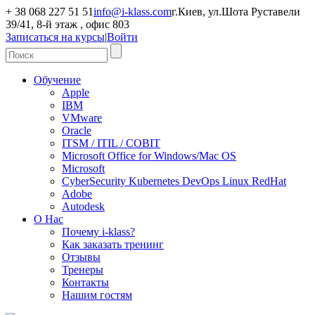
+ 38 068 227 51 51
info@i-klass.com
г.Киев, ул.Шота Руставели
39/41, 8-й этаж , офис 803
Записаться на курсы
|
Войти
Обучение
Apple
IBM
VMware
Oracle
ITSM / ITIL / COBIT
Microsoft Office for Windows/Mac OS
Microsoft
CyberSecurity Kubernetes DevOps Linux RedHat
Adobe
Autodesk
О Нас
Почему i-klass?
Как заказать тренинг
Отзывы
Тренеры
Контакты
Нашим гостям