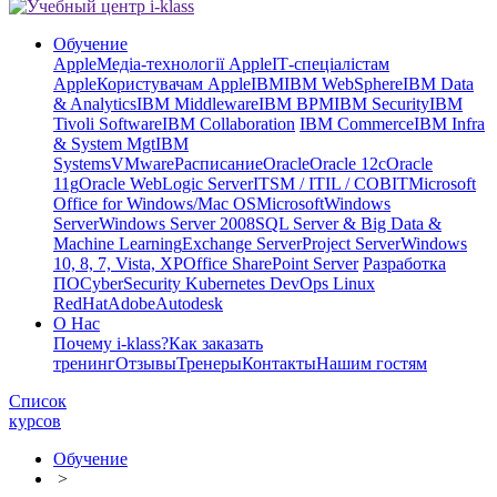
Обучение
Apple
Медіа-технології Apple
ІТ-спеціалістам
Apple
Користувачам Apple
IBM
IBM WebSphere
IBM Data
& Analytics
IBM Middleware
IBM BPM
IBM Security
IBM
Tivoli Software
IBM Collaboration
IBM Commerce
IBM Infra
& System Mgt
IBM
Systems
VMware
Расписание
Oracle
Oracle 12c
Oracle
11g
Oracle WebLogic Server
ITSM / ITIL / COBIT
Microsoft
Office for Windows/Mac OS
Microsoft
Windows
Server
Windows Server 2008
SQL Server & Big Data &
Machine Learning
Exchange Server
Project Server
Windows
10, 8, 7, Vista, XP
Office SharePoint Server
Разработка
ПО
CyberSecurity Kubernetes DevOps Linux
RedHat
Adobe
Autodesk
О Нас
Почему i-klass?
Как заказать
тренинг
Отзывы
Тренеры
Контакты
Нашим гостям
Список
курсов
Обучение
>