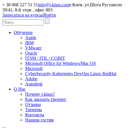
+ 38 068 227 51 51
info@i-klass.com
г.Киев, ул.Шота Руставели
39/41, 8-й этаж , офис 803
Записаться на курсы
|
Войти
Обучение
Apple
IBM
VMware
Oracle
ITSM / ITIL / COBIT
Microsoft Office for Windows/Mac OS
Microsoft
CyberSecurity Kubernetes DevOps Linux RedHat
Adobe
Autodesk
О Нас
Почему i-klass?
Как заказать тренинг
Отзывы
Тренеры
Контакты
Нашим гостям