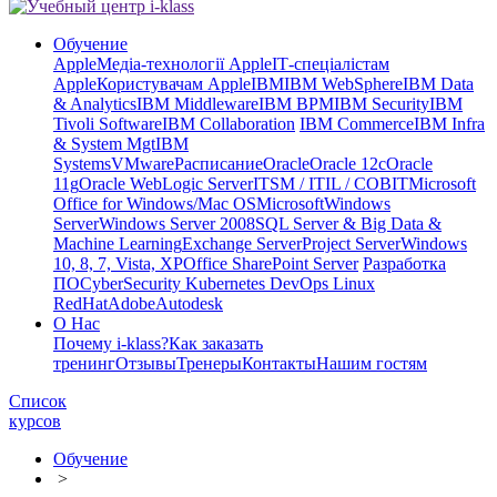
Обучение
Apple
Медіа-технології Apple
ІТ-спеціалістам
Apple
Користувачам Apple
IBM
IBM WebSphere
IBM Data
& Analytics
IBM Middleware
IBM BPM
IBM Security
IBM
Tivoli Software
IBM Collaboration
IBM Commerce
IBM Infra
& System Mgt
IBM
Systems
VMware
Расписание
Oracle
Oracle 12c
Oracle
11g
Oracle WebLogic Server
ITSM / ITIL / COBIT
Microsoft
Office for Windows/Mac OS
Microsoft
Windows
Server
Windows Server 2008
SQL Server & Big Data &
Machine Learning
Exchange Server
Project Server
Windows
10, 8, 7, Vista, XP
Office SharePoint Server
Разработка
ПО
CyberSecurity Kubernetes DevOps Linux
RedHat
Adobe
Autodesk
О Нас
Почему i-klass?
Как заказать
тренинг
Отзывы
Тренеры
Контакты
Нашим гостям
Список
курсов
Обучение
>