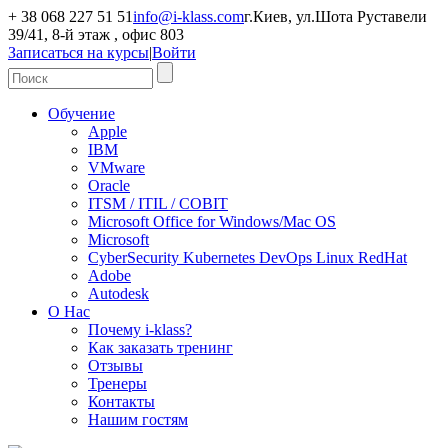
+ 38 068 227 51 51
info@i-klass.com
г.Киев, ул.Шота Руставели
39/41, 8-й этаж , офис 803
Записаться на курсы
|
Войти
Обучение
Apple
IBM
VMware
Oracle
ITSM / ITIL / COBIT
Microsoft Office for Windows/Mac OS
Microsoft
CyberSecurity Kubernetes DevOps Linux RedHat
Adobe
Autodesk
О Нас
Почему i-klass?
Как заказать тренинг
Отзывы
Тренеры
Контакты
Нашим гостям