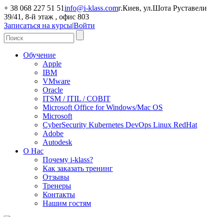
+ 38 068 227 51 51
info@i-klass.com
г.Киев, ул.Шота Руставели
39/41, 8-й этаж , офис 803
Записаться на курсы
|
Войти
Обучение
Apple
IBM
VMware
Oracle
ITSM / ITIL / COBIT
Microsoft Office for Windows/Mac OS
Microsoft
CyberSecurity Kubernetes DevOps Linux RedHat
Adobe
Autodesk
О Нас
Почему i-klass?
Как заказать тренинг
Отзывы
Тренеры
Контакты
Нашим гостям