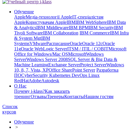
Обучение
Apple
Медіа-технології Apple
ІТ-спеціалістам
Apple
Користувачам Apple
IBM
IBM WebSphere
IBM Data
& Analytics
IBM Middleware
IBM BPM
IBM Security
IBM
Tivoli Software
IBM Collaboration
IBM Commerce
IBM Infra
& System Mgt
IBM
Systems
VMware
Расписание
Oracle
Oracle 12c
Oracle
11g
Oracle WebLogic Server
ITSM / ITIL / COBIT
Microsoft
Office for Windows/Mac OS
Microsoft
Windows
Server
Windows Server 2008
SQL Server & Big Data &
Machine Learning
Exchange Server
Project Server
Windows
10, 8, 7, Vista, XP
Office SharePoint Server
Разработка
ПО
CyberSecurity Kubernetes DevOps Linux
RedHat
Adobe
Autodesk
О Нас
Почему i-klass?
Как заказать
тренинг
Отзывы
Тренеры
Контакты
Нашим гостям
Список
курсов
Обучение
>