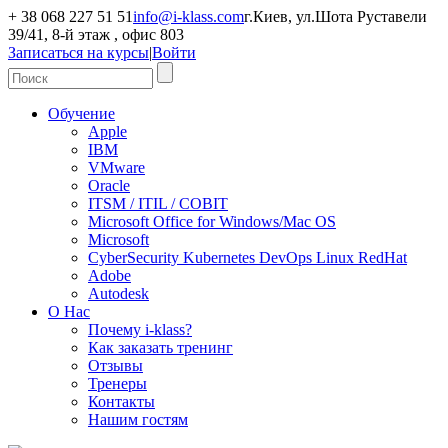
+ 38 068 227 51 51
info@i-klass.com
г.Киев, ул.Шота Руставели
39/41, 8-й этаж , офис 803
Записаться на курсы
|
Войти
Обучение
Apple
IBM
VMware
Oracle
ITSM / ITIL / COBIT
Microsoft Office for Windows/Mac OS
Microsoft
CyberSecurity Kubernetes DevOps Linux RedHat
Adobe
Autodesk
О Нас
Почему i-klass?
Как заказать тренинг
Отзывы
Тренеры
Контакты
Нашим гостям