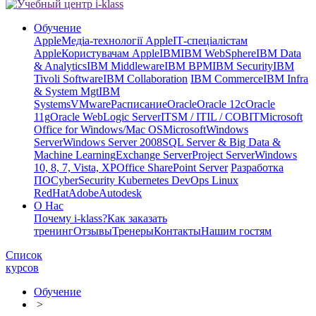
Обучение
Apple
Медіа-технології Apple
ІТ-спеціалістам
Apple
Користувачам Apple
IBM
IBM WebSphere
IBM Data
& Analytics
IBM Middleware
IBM BPM
IBM Security
IBM
Tivoli Software
IBM Collaboration
IBM Commerce
IBM Infra
& System Mgt
IBM
Systems
VMware
Расписание
Oracle
Oracle 12c
Oracle
11g
Oracle WebLogic Server
ITSM / ITIL / COBIT
Microsoft
Office for Windows/Mac OS
Microsoft
Windows
Server
Windows Server 2008
SQL Server & Big Data &
Machine Learning
Exchange Server
Project Server
Windows
10, 8, 7, Vista, XP
Office SharePoint Server
Разработка
ПО
CyberSecurity Kubernetes DevOps Linux
RedHat
Adobe
Autodesk
О Нас
Почему i-klass?
Как заказать
тренинг
Отзывы
Тренеры
Контакты
Нашим гостям
Список
курсов
Обучение
>