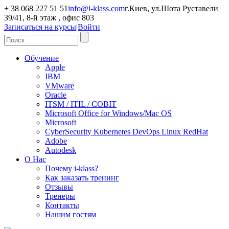
+ 38 068 227 51 51
info@i-klass.com
г.Киев, ул.Шота Руставели
39/41, 8-й этаж , офис 803
Записаться на курсы
|
Войти
Обучение
Apple
IBM
VMware
Oracle
ITSM / ITIL / COBIT
Microsoft Office for Windows/Mac OS
Microsoft
CyberSecurity Kubernetes DevOps Linux RedHat
Adobe
Autodesk
О Нас
Почему i-klass?
Как заказать тренинг
Отзывы
Тренеры
Контакты
Нашим гостям