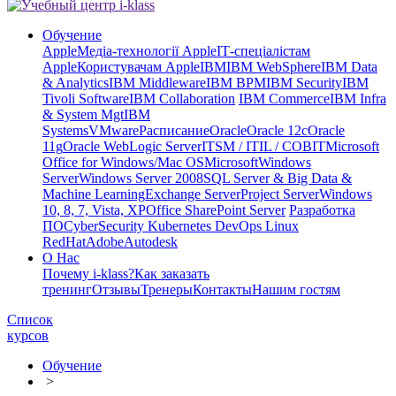
Обучение
Apple
Медіа-технології Apple
ІТ-спеціалістам
Apple
Користувачам Apple
IBM
IBM WebSphere
IBM Data
& Analytics
IBM Middleware
IBM BPM
IBM Security
IBM
Tivoli Software
IBM Collaboration
IBM Commerce
IBM Infra
& System Mgt
IBM
Systems
VMware
Расписание
Oracle
Oracle 12c
Oracle
11g
Oracle WebLogic Server
ITSM / ITIL / COBIT
Microsoft
Office for Windows/Mac OS
Microsoft
Windows
Server
Windows Server 2008
SQL Server & Big Data &
Machine Learning
Exchange Server
Project Server
Windows
10, 8, 7, Vista, XP
Office SharePoint Server
Разработка
ПО
CyberSecurity Kubernetes DevOps Linux
RedHat
Adobe
Autodesk
О Нас
Почему i-klass?
Как заказать
тренинг
Отзывы
Тренеры
Контакты
Нашим гостям
Список
курсов
Обучение
>