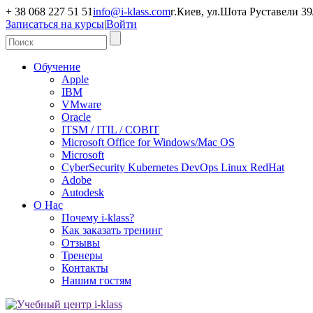
+ 38 068 227 51 51
info@i-klass.com
г.Киев, ул.Шота Руставели 39/
Записаться на курсы
|
Войти
Обучение
Apple
IBM
VMware
Oracle
ITSM / ITIL / COBIT
Microsoft Office for Windows/Mac OS
Microsoft
CyberSecurity Kubernetes DevOps Linux RedHat
Adobe
Autodesk
О Нас
Почему i-klass?
Как заказать тренинг
Отзывы
Тренеры
Контакты
Нашим гостям