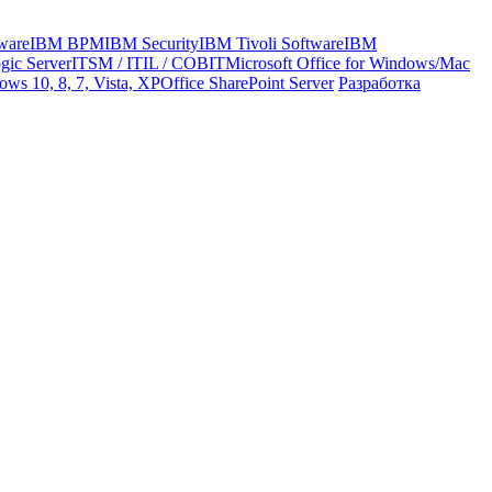
ware
IBM BPM
IBM Security
IBM Tivoli Software
IBM
gic Server
ITSM / ITIL / COBIT
Microsoft Office for Windows/Mac
ws 10, 8, 7, Vista, XP
Office SharePoint Server
Разработка