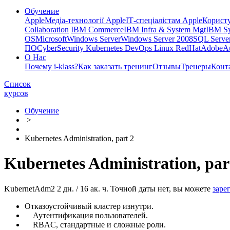
Обучение
Apple
Медіа-технології Apple
ІТ-спеціалістам Apple
Корист
Collaboration
IBM Commerce
IBM Infra & System Mgt
IBM Sy
OS
Microsoft
Windows Server
Windows Server 2008
SQL Server
ПО
CyberSecurity Kubernetes DevOps Linux RedHat
Adobe
A
О Нас
Почему i-klass?
Как заказать тренинг
Отзывы
Тренеры
Конт
Список
курсов
Обучение
>
Kubernetes Administration, part 2
Kubernetes Administration, par
KubernetAdm2
2 дн. / 16 ак. ч.
Точной даты нет, вы можете
заре
Отказоустойчивый кластер изнутри.
Аутентификация пользователей.
RBAC, стандартные и сложные роли.