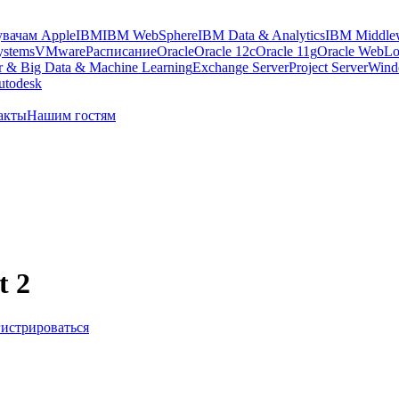
увачам Apple
IBM
IBM WebSphere
IBM Data & Analytics
IBM Middle
stems
VMware
Расписание
Oracle
Oracle 12c
Oracle 11g
Oracle WebLo
 & Big Data & Machine Learning
Exchange Server
Project Server
Windo
utodesk
акты
Нашим гостям
t 2
гистрироваться