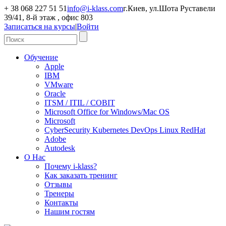
+ 38 068 227 51 51
info@i-klass.com
г.Киев, ул.Шота Руставели
39/41, 8-й этаж , офис 803
Записаться на курсы
|
Войти
Обучение
Apple
IBM
VMware
Oracle
ITSM / ITIL / COBIT
Microsoft Office for Windows/Mac OS
Microsoft
CyberSecurity Kubernetes DevOps Linux RedHat
Adobe
Autodesk
О Нас
Почему i-klass?
Как заказать тренинг
Отзывы
Тренеры
Контакты
Нашим гостям