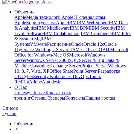
Обучение
Apple
Медіа-технології Apple
ІТ-спеціалістам
Apple
Користувачам Apple
IBM
IBM WebSphere
IBM Data
& Analytics
IBM Middleware
IBM BPM
IBM Security
IBM
Tivoli Software
IBM Collaboration
IBM Commerce
IBM Infra
& System Mgt
IBM
Systems
VMware
Расписание
Oracle
Oracle 12c
Oracle
11g
Oracle WebLogic Server
ITSM / ITIL / COBIT
Microsoft
Office for Windows/Mac OS
Microsoft
Windows
Server
Windows Server 2008
SQL Server & Big Data &
Machine Learning
Exchange Server
Project Server
Windows
10, 8, 7, Vista, XP
Office SharePoint Server
Разработка
ПО
CyberSecurity Kubernetes DevOps Linux
RedHat
Adobe
Autodesk
О Нас
Почему i-klass?
Как заказать
тренинг
Отзывы
Тренеры
Контакты
Нашим гостям
Список
курсов
Обучение
>