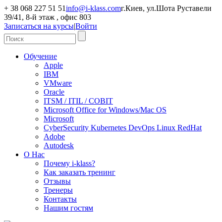
+ 38 068 227 51 51
info@i-klass.com
г.Киев, ул.Шота Руставели
39/41, 8-й этаж , офис 803
Записаться на курсы
|
Войти
Обучение
Apple
IBM
VMware
Oracle
ITSM / ITIL / COBIT
Microsoft Office for Windows/Mac OS
Microsoft
CyberSecurity Kubernetes DevOps Linux RedHat
Adobe
Autodesk
О Нас
Почему i-klass?
Как заказать тренинг
Отзывы
Тренеры
Контакты
Нашим гостям