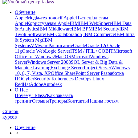
Обучение
Apple
Медіа-технології Apple
ІТ-спеціалістам
Apple
Користувачам Apple
IBM
IBM WebSphere
IBM Data
& Analytics
IBM Middleware
IBM BPM
IBM Security
IBM
Tivoli Software
IBM Collaboration
IBM Commerce
IBM Infra
& System Mgt
IBM
Systems
VMware
Расписание
Oracle
Oracle 12c
Oracle
11g
Oracle WebLogic Server
ITSM / ITIL / COBIT
Microsoft
Office for Windows/Mac OS
Microsoft
Windows
Server
Windows Server 2008
SQL Server & Big Data &
Machine Learning
Exchange Server
Project Server
Windows
10, 8, 7, Vista, XP
Office SharePoint Server
Разработка
ПО
CyberSecurity Kubernetes DevOps Linux
RedHat
Adobe
Autodesk
О Нас
Почему i-klass?
Как заказать
тренинг
Отзывы
Тренеры
Контакты
Нашим гостям
Список
курсов
Обучение
>