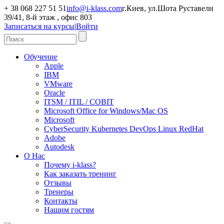
+ 38 068 227 51 51
info@i-klass.com
г.Киев, ул.Шота Руставели
39/41, 8-й этаж , офис 803
Записаться на курсы
|
Войти
Обучение
Apple
IBM
VMware
Oracle
ITSM / ITIL / COBIT
Microsoft Office for Windows/Mac OS
Microsoft
CyberSecurity Kubernetes DevOps Linux RedHat
Adobe
Autodesk
О Нас
Почему i-klass?
Как заказать тренинг
Отзывы
Тренеры
Контакты
Нашим гостям