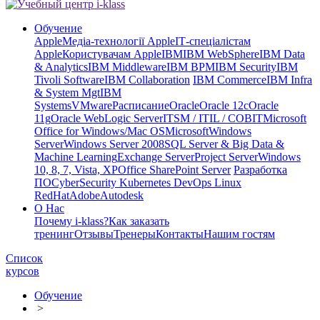
Обучение
Apple
Медіа-технології Apple
ІТ-спеціалістам
Apple
Користувачам Apple
IBM
IBM WebSphere
IBM Data
& Analytics
IBM Middleware
IBM BPM
IBM Security
IBM
Tivoli Software
IBM Collaboration
IBM Commerce
IBM Infra
& System Mgt
IBM
Systems
VMware
Расписание
Oracle
Oracle 12c
Oracle
11g
Oracle WebLogic Server
ITSM / ITIL / COBIT
Microsoft
Office for Windows/Mac OS
Microsoft
Windows
Server
Windows Server 2008
SQL Server & Big Data &
Machine Learning
Exchange Server
Project Server
Windows
10, 8, 7, Vista, XP
Office SharePoint Server
Разработка
ПО
CyberSecurity Kubernetes DevOps Linux
RedHat
Adobe
Autodesk
О Нас
Почему i-klass?
Как заказать
тренинг
Отзывы
Тренеры
Контакты
Нашим гостям
Список
курсов
Обучение
>