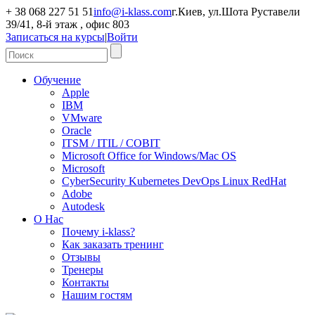
+ 38 068 227 51 51
info@i-klass.com
г.Киев, ул.Шота Руставели
39/41, 8-й этаж , офис 803
Записаться на курсы
|
Войти
Обучение
Apple
IBM
VMware
Oracle
ITSM / ITIL / COBIT
Microsoft Office for Windows/Mac OS
Microsoft
CyberSecurity Kubernetes DevOps Linux RedHat
Adobe
Autodesk
О Нас
Почему i-klass?
Как заказать тренинг
Отзывы
Тренеры
Контакты
Нашим гостям