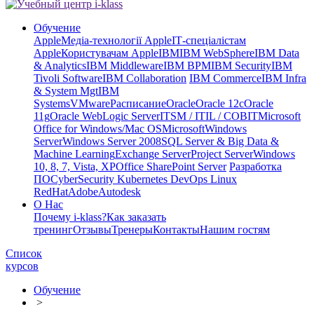
Обучение
Apple
Медіа-технології Apple
ІТ-спеціалістам
Apple
Користувачам Apple
IBM
IBM WebSphere
IBM Data
& Analytics
IBM Middleware
IBM BPM
IBM Security
IBM
Tivoli Software
IBM Collaboration
IBM Commerce
IBM Infra
& System Mgt
IBM
Systems
VMware
Расписание
Oracle
Oracle 12c
Oracle
11g
Oracle WebLogic Server
ITSM / ITIL / COBIT
Microsoft
Office for Windows/Mac OS
Microsoft
Windows
Server
Windows Server 2008
SQL Server & Big Data &
Machine Learning
Exchange Server
Project Server
Windows
10, 8, 7, Vista, XP
Office SharePoint Server
Разработка
ПО
CyberSecurity Kubernetes DevOps Linux
RedHat
Adobe
Autodesk
О Нас
Почему i-klass?
Как заказать
тренинг
Отзывы
Тренеры
Контакты
Нашим гостям
Список
курсов
Обучение
>