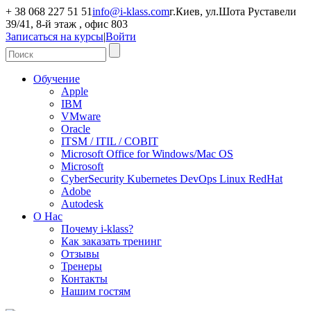
+ 38 068 227 51 51
info@i-klass.com
г.Киев, ул.Шота Руставели
39/41, 8-й этаж , офис 803
Записаться на курсы
|
Войти
Обучение
Apple
IBM
VMware
Oracle
ITSM / ITIL / COBIT
Microsoft Office for Windows/Mac OS
Microsoft
CyberSecurity Kubernetes DevOps Linux RedHat
Adobe
Autodesk
О Нас
Почему i-klass?
Как заказать тренинг
Отзывы
Тренеры
Контакты
Нашим гостям