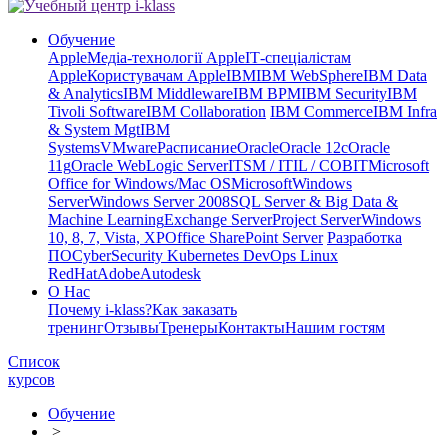
Обучение
Apple
Медіа-технології Apple
ІТ-спеціалістам
Apple
Користувачам Apple
IBM
IBM WebSphere
IBM Data
& Analytics
IBM Middleware
IBM BPM
IBM Security
IBM
Tivoli Software
IBM Collaboration
IBM Commerce
IBM Infra
& System Mgt
IBM
Systems
VMware
Расписание
Oracle
Oracle 12c
Oracle
11g
Oracle WebLogic Server
ITSM / ITIL / COBIT
Microsoft
Office for Windows/Mac OS
Microsoft
Windows
Server
Windows Server 2008
SQL Server & Big Data &
Machine Learning
Exchange Server
Project Server
Windows
10, 8, 7, Vista, XP
Office SharePoint Server
Разработка
ПО
CyberSecurity Kubernetes DevOps Linux
RedHat
Adobe
Autodesk
О Нас
Почему i-klass?
Как заказать
тренинг
Отзывы
Тренеры
Контакты
Нашим гостям
Список
курсов
Обучение
>