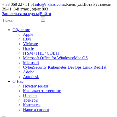
+ 38 068 227 51 51
info@i-klass.com
г.Киев, ул.Шота Руставели
39/41, 8-й этаж , офис 803
Записаться на курсы
|
Войти
Обучение
Apple
IBM
VMware
Oracle
ITSM / ITIL / COBIT
Microsoft Office for Windows/Mac OS
Microsoft
CyberSecurity Kubernetes DevOps Linux RedHat
Adobe
Autodesk
О Нас
Почему i-klass?
Как заказать тренинг
Отзывы
Тренеры
Контакты
Нашим гостям