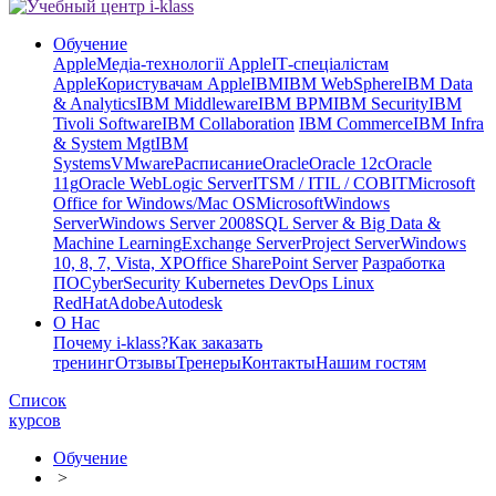
Обучение
Apple
Медіа-технології Apple
ІТ-спеціалістам
Apple
Користувачам Apple
IBM
IBM WebSphere
IBM Data
& Analytics
IBM Middleware
IBM BPM
IBM Security
IBM
Tivoli Software
IBM Collaboration
IBM Commerce
IBM Infra
& System Mgt
IBM
Systems
VMware
Расписание
Oracle
Oracle 12c
Oracle
11g
Oracle WebLogic Server
ITSM / ITIL / COBIT
Microsoft
Office for Windows/Mac OS
Microsoft
Windows
Server
Windows Server 2008
SQL Server & Big Data &
Machine Learning
Exchange Server
Project Server
Windows
10, 8, 7, Vista, XP
Office SharePoint Server
Разработка
ПО
CyberSecurity Kubernetes DevOps Linux
RedHat
Adobe
Autodesk
О Нас
Почему i-klass?
Как заказать
тренинг
Отзывы
Тренеры
Контакты
Нашим гостям
Список
курсов
Обучение
>